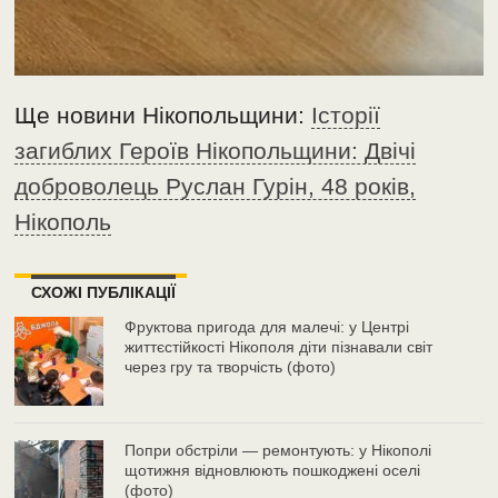
Ще новини Нікопольщини:
Історії
загиблих Героїв Нікопольщини: Двічі
доброволець Руслан Гурін, 48 років,
Нікополь
СХОЖІ ПУБЛІКАЦІЇ
Фруктова пригода для малечі: у Центрі
життєстійкості Нікополя діти пізнавали світ
через гру та творчість (фото)
Попри обстріли — ремонтують: у Нікополі
щотижня відновлюють пошкоджені оселі
(фото)