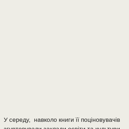
У середу, навколо книги її поціновувачів
згуртовували заклади освіти та культури.