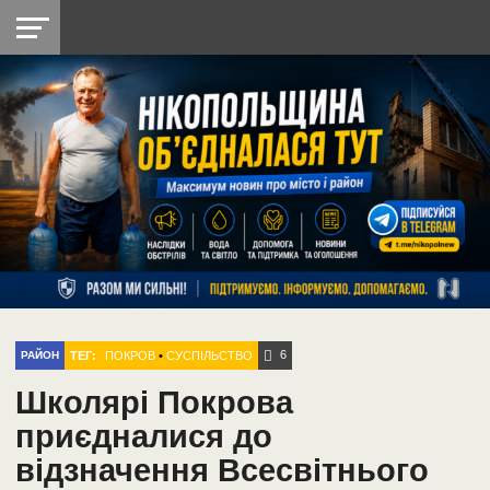
НІКОПОЛЬ
РАДІО
РАЙОН
СІЧЕСЛАВСЬКА
УКРАЇНА
РЕТРО
ЛАЙТ
УКРАЇНА
ДОПОМОГА
НІКОПОЛЬ
6
ТЕГ:
ПОКРОВ
•
СУСПІЛЬСТВО
РАЙОН
Школярі Покрова
приєдналися до
відзначення Всесвітнього