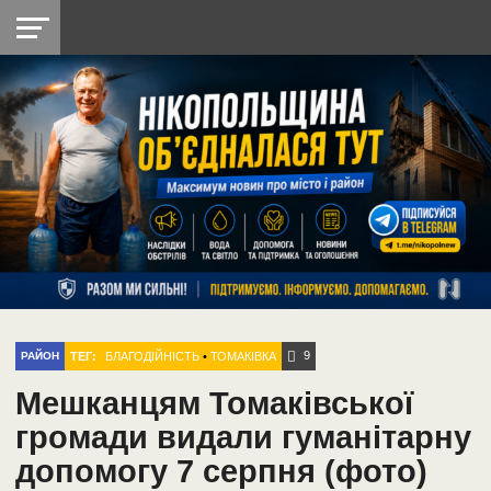
НІКОПОЛЬ
РАДІО
РАЙОН
СІЧЕСЛАВСЬКА
УКРАЇНА
РЕТРО
ЛАЙТ
УКРАЇНА
ДОПОМОГА
НІКОПОЛЬ
9
ТЕГ:
БЛАГОДІЙНІСТЬ
•
ТОМАКІВКА
РАЙОН
Мешканцям Томаківської
громади видали гуманітарну
допомогу 7 серпня (фото)