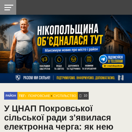
НІКОПОЛЬ
РАДІО
РАЙОН
СІЧЕСЛАВСЬКА
УКРАЇНА
РЕТРО
ЛАЙТ
УКРАЇНА
ДОПОМОГА
НІКОПОЛЬ
10
ТЕГ:
ПОКРОВСЬКЕ
•
СУСПІЛЬСТВО
РАЙОН
У ЦНАП Покровської
сільської ради з’явилася
електронна черга: як нею