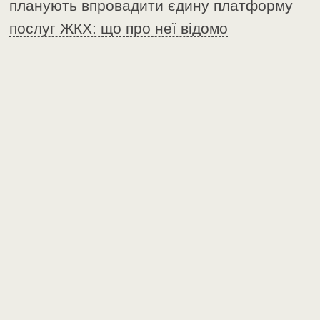
планують впровадити єдину платформу
послуг ЖКХ: що про неї відомо