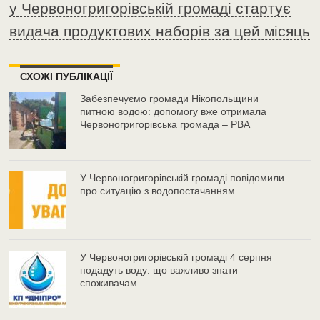
у Червоногригорівській громаді стартує
видача продуктових наборів за цей місяць
СХОЖІ ПУБЛІКАЦІЇ
Забезпечуємо громади Нікопольщини
питною водою: допомогу вже отримала
Червоногригорівська громада – РВА
У Червоногригорівській громаді повідомили
про ситуацію з водопостачанням
У Червоногригорівській громаді 4 серпня
подадуть воду: що важливо знати
споживачам