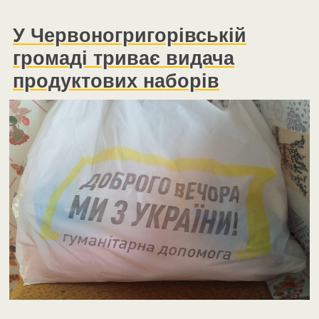
У Червоногригорівській
громаді триває видача
продуктових наборів