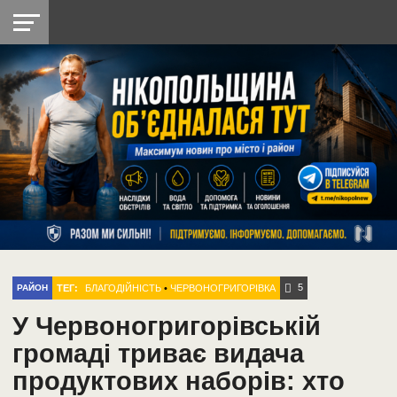
НІКОПОЛЬ
РАДІО
РАЙОН
СІЧЕСЛАВСЬКА
УКРАЇНА
РЕТРО
ЛАЙТ
УКРАЇНА
ДОПОМОГА
НІКОПОЛЬ
5
ТЕГ:
БЛАГОДІЙНІСТЬ
•
ЧЕРВОНОГРИГОРІВКА
РАЙОН
У Червоногригорівській
громаді триває видача
продуктових наборів: хто