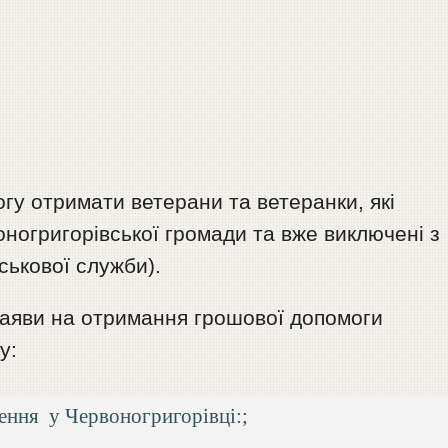
гу отримати ветерани та ветеранки, які
оногригорівської громади та вже виключені з
йськової служби).
заяви на отримання грошової допомоги
у:
лення у Червоногригорівці:;