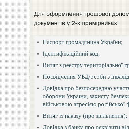
Для оформлення грошової допомог
документів у 2-х примірниках:
Паспорт громадянина України;
Ідентифікаційний код;
Витяг з реєстру територіальної г
Посвідчення УБД/особи з інвалі
Довідка про безпосередню участю
оборони України, захисту безпеки
військовою агресією російської 
Витяг із наказу (про звільнення);
Довідка з банку про реквізити ві