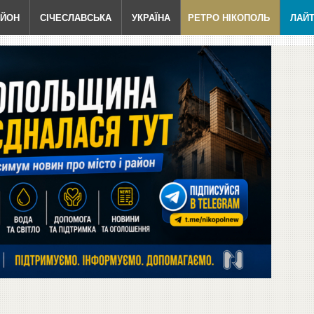
АЙОН
СІЧЕСЛАВСЬКА
УКРАЇНА
РЕТРО НІКОПОЛЬ
ЛАЙ