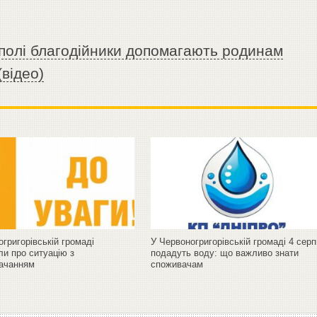
ополі благодійники допомагають родинам
(відео)
григорівській громаді
У Червоногригорівській громаді 4 сер
ли про ситуацію з
подадуть воду: що важливо знати
ачанням
споживачам