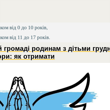
ком від 0 до 10 років,
іком від 11 до 17 років.
й громаді родинам з дітьми груд
бори: як отримати