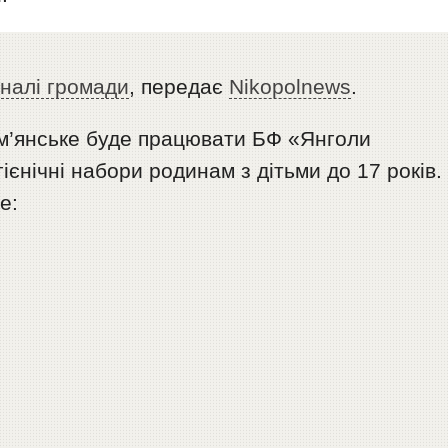
налі громади
, передає
Nikopolnews
.
Кам’янське буде працювати БФ «Янголи
ієнічні набори родинам з дітьми до 17 років.
е: