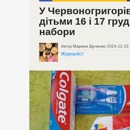
У Червоногригорів
дітьми 16 і 17 гру
набори
Автор
Марина Щученко
-
2024-12-15
Журналіст