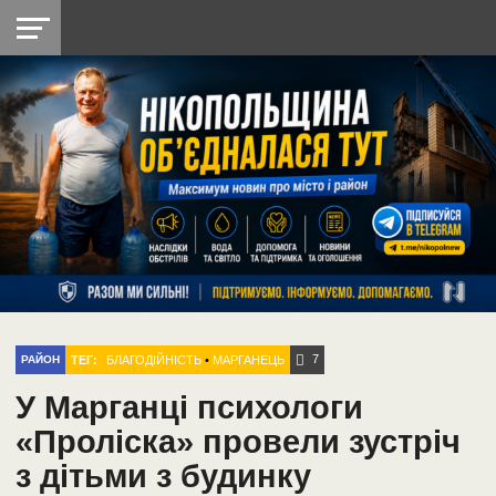
НІКОПОЛЬ
РАДІО
РАЙОН
СІЧЕСЛАВСЬКА
УКРАЇНА
РЕТРО
ЛАЙТ
УКРАЇНА
ДОПОМОГА
НІКОПОЛЬ
7
ТЕГ:
БЛАГОДІЙНІСТЬ
•
МАРГАНЕЦЬ
РАЙОН
У Марганці психологи
«Проліска» провели зустріч
з дітьми з будинку