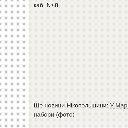
каб. № 8.
Ще новини Нікопольщини:
У Марг
набори (фото)