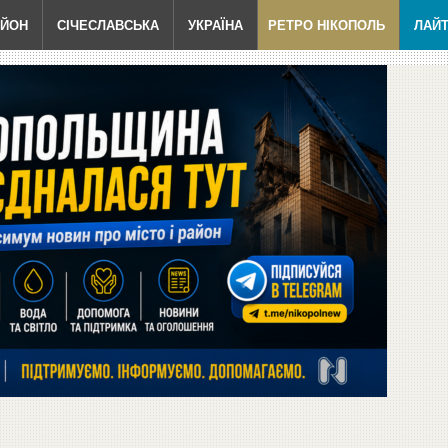
АЙОН
СІЧЕСЛАВСЬКА
УКРАЇНА
РЕТРО НІКОПОЛЬ
ЛАЙ