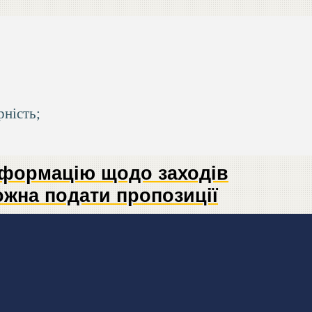
рність;
нформацію щодо заходів
ожна подати пропозиції