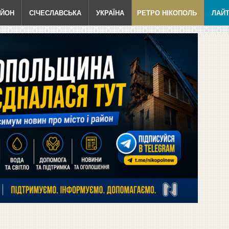
АЙОН
СІЧЕСЛАВСЬКА
УКРАЇНА
РЕТРО НІКОПОЛЬ
ЛАЙ