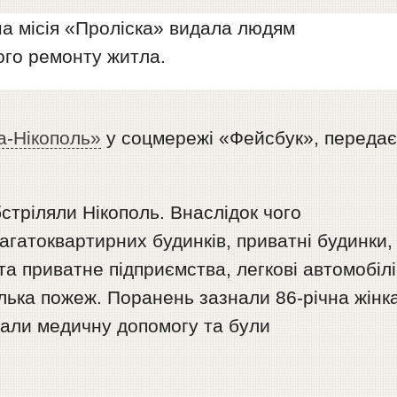
рна місія «Проліска» видала людям
ого ремонту житла.
а-Нікополь»
у соцмережі «Фейсбук», переда
стріляли Нікополь. Внаслідок чого
гатоквартирних будинків, приватні будинки,
а приватне підприємства, легкові автомобілі
лька пожеж. Поранень зазнали 86-річна жінк
мали медичну допомогу та були