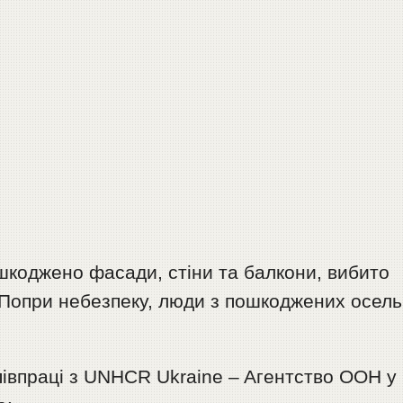
шкоджено фасади, стіни та балкони, вибито
. Попри небезпеку, люди з пошкоджених осель
співпраці з UNHCR Ukraine – Aгентство ООН у