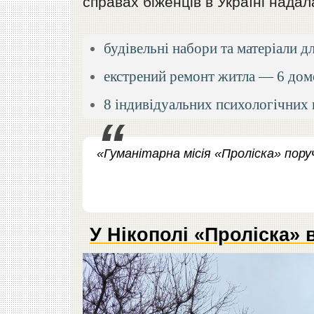
справах біженців в Україні надал
будівельні набори та матеріали 
екстрений ремонт житла — 6 домо
8 індивідуальних психологічних 
«Гуманітарна місія «Проліска» пору
У Нікополі «Проліска» 