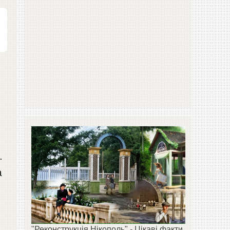
є
.
а
"Реконструкція Нікополь" - Цікаві факти