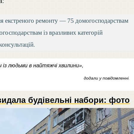
а:
для екстреного ремонту — 75 домогосподарствам
господарствам із вразливих категорій
консультацій.
ч із людьми в найтяжчі хвилини»,
додали у повідомленні
.
видала будівельні набори: фото