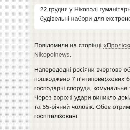
22 грудня у Нікополі гуманіта
будівельні набори для екстрен
Повідомили на сторінці
«Проліск
Nikopolnews
.
Напередодні росіяни вчергове об
пошкоджено 7 п’ятиповерхових ба
господарчі споруди, комунальне т
Через ворожі удари виникло декі
та 65-річний чоловік. Обоє отри
госпіталізовані.