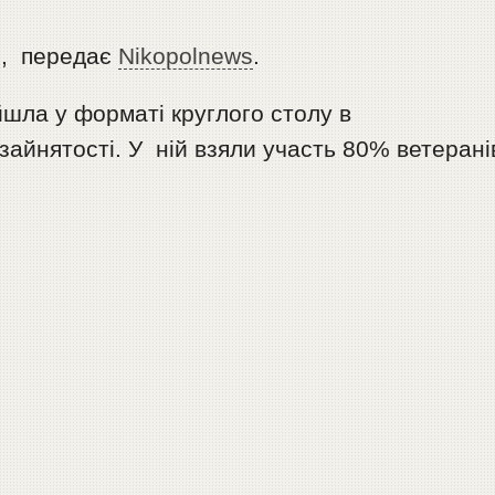
и
, передає
Nikopolnews
.
шла у форматі круглого столу в
зайнятості. У ній взяли участь 80% ветерані