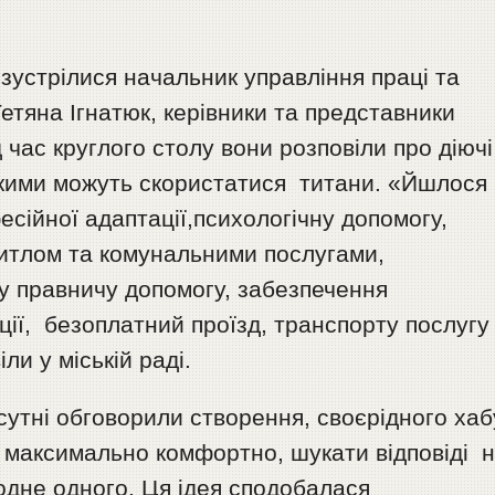
 зустрілися начальник управління праці та
етяна Ігнатюк, керівники та представники
д час круглого столу вони розповіли про діючі
 якими можуть скористатися титани. «Йшлося
есійної адаптації,психологічну допомогу,
итлом та комунальними послугами,
у правничу допомогу, забезпечення
ії, безоплатний проїзд, транспорту послугу
іли у міській раді.
сутні обговорили створення, своєрідного хаб
 максимально комфортно, шукати відповіді 
одне одного. Ця ідея сподобалася