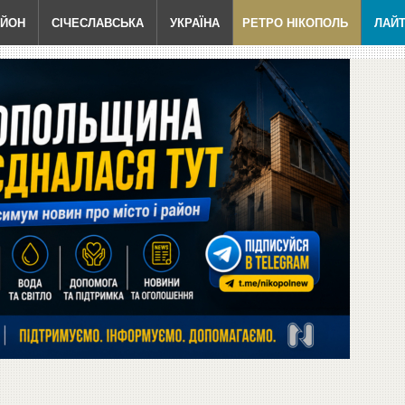
АЙОН
СІЧЕСЛАВСЬКА
УКРАЇНА
РЕТРО НІКОПОЛЬ
ЛАЙ