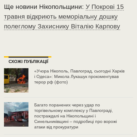
Ще новини Нікопольщини:
У Покрові 15
травня відкриють меморіальну дошку
полеглому Захиснику Віталію Карпову
СХОЖІ ПУБЛІКАЦІЇ
«Учора Нікополь, Павлоград, сьогодні Харків
і Одеса»: Микола Лукашук прокоментував
терор рф (фото)
Багато поранених через удар по
торгівельному комплексу у Павлограді,
постраждалі на Нікопольщині і
Синельниківщині – подробиці про ворожі
атаки від прокуратури