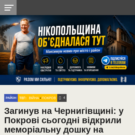
НІКОПОЛЬ
РАДІО
РАЙОН
СІЧЕСЛАВСЬКА
УКРАЇНА
РЕТРО
ЛАЙТ
УКРАЇНА
ДОПОМОГА
НІКОПОЛЬ
4
ТЕГ:
ВІЙНА
•
ПОКРОВ
РАЙОН
Загинув на Чернигівщині: у
Покрові сьогодні відкрили
меморіальну дошку на