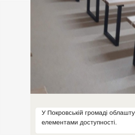
У Покровській громаді облашт
елементами доступності.