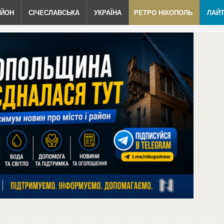
АЙОН
СІЧЕСЛАВСЬКА
УКРАЇНА
РЕТРО НІКОПОЛЬ
ЛАЙ