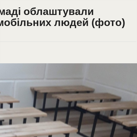
омаді облаштували
мобільних людей (фото)