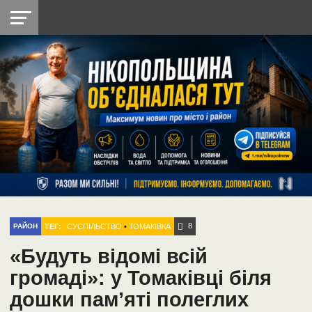
НІКОПОЛЬ
РАДІО
РАЙОН
СІЧЕСЛАВСЬКА
УКРАЇНА
РЕТРО
ЛАЙТ
УКРАЇНА
ДОПОМОГА
НІКОПОЛЬ
8
ТЕГ:
СУСПІЛЬСТВО
•
ТОМАКІВКА
РАЙОН
«Будуть відомі всій
громаді»: у Томаківці біля
дошки пам’яті полеглих