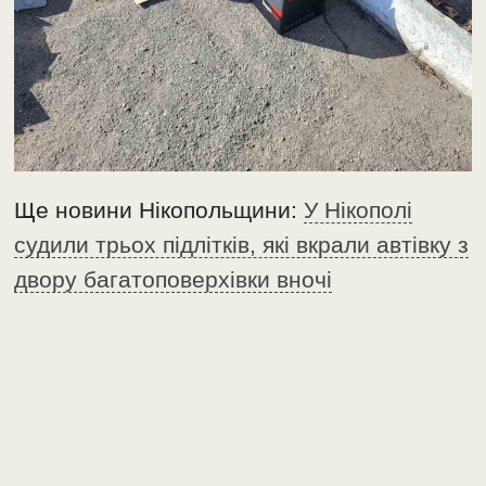
Ще новини Нікопольщини:
У Нікополі
судили трьох підлітків, які вкрали автівку з
двору багатоповерхівки вночі