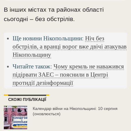
В інших містах та районах області
сьогодні – без обстрілів.
Ще новини Нікопольщини:
Ніч без
обстрілів, а вранці ворог вже двічі атакував
Нікопольщину
Читайте також:
Чому кремль не наважився
підірвати ЗАЕС – пояснили в Центрі
протидії дезінформації
СХОЖІ ПУБЛІКАЦІЇ
Календар війни на Нікопольщині: 10 серпня
(оновлюється)