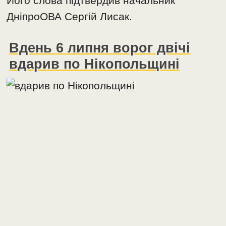
Його слова підтвердив начальник
ДніпроОВА Сергій Лисак.
Вдень 6 липня ворог двічі
вдарив по Нікопольщині