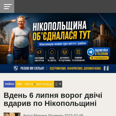
НІКОПОЛЬ
РАДІО
РАЙОН
СІЧЕСЛАВСЬКА
УКРАЇНА
РЕТРО
ЛАЙТ
УКРАЇНА
ДОПОМОГА
НІКОПОЛЬ
8
ТЕГ:
ВІЙНА
•
МАРГАНЕЦЬ
РАЙОН
Вдень 6 липня ворог двічі
вдарив по Нікопольщині
Автор
Марина Щученко
-
2023-07-06