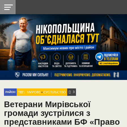
НІКОПОЛЬ
РАДІО
РАЙОН
СІЧЕСЛАВСЬКА
УКРАЇНА
РЕТРО
ЛАЙТ
УКРАЇНА
ДОПОМОГА
НІКОПОЛЬ
3
ТЕГ:
МИРОВЕ
•
СУСПІЛЬСТВО
РАЙОН
Ветерани Мирівської
громади зустрілися з
представниками БФ «Право