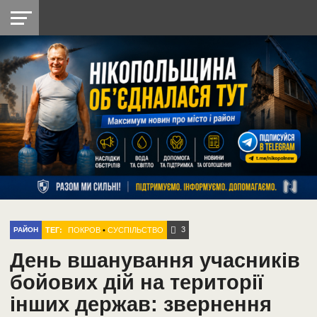
НІКОПОЛЬ
РАДІО
РАЙОН
СІЧЕСЛАВСЬКА
УКРАЇНА
РЕТРО
ЛАЙТ
УКРАЇНА
ДОПОМОГА
НІКОПОЛЬ
3
ТЕГ:
ПОКРОВ
•
СУСПІЛЬСТВО
РАЙОН
День вшанування учасників
бойових дій на території
інших держав: звернення