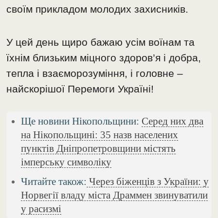
своїм прикладом молодих захисників.
У цей день щиро бажаю усім воїнам та
їхнім близьким міцного здоров’я і добра,
тепла і взаєморозуміння, і головне –
найскорішої Перемоги Україні!
Ще новини Нікопольщини:
Серед них два
на Нікопольщині: 35 назв населених
пунктів Дніпропетровщини містять
імперську символіку
Читайте також:
Через біженців з України: у
Норвегії владу міста Драммен звинуватили
у расизмі