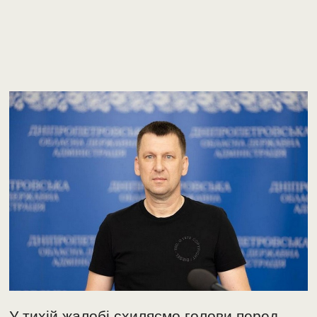
У тихій жалобі схиляємо голови перед