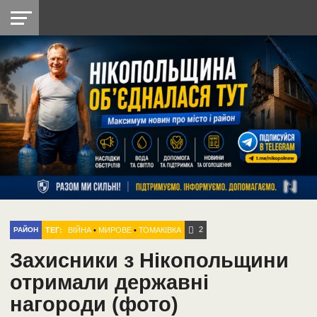
НІКОПОЛЬ
РАДІО
РАЙОН
СІЧЕСЛАВСЬКА
УКРАЇНА
РЕТРО
ЛАЙТ
УКРАЇНА
ДОПОМОГА
НІКОПОЛЬ
2
ТЕГ:
ВІЙНА
•
МИРОВЕ
•
ТОМАКІВКА
РАЙОН
Захисники з Нікопольщини
отримали державні
нагороди (фото)