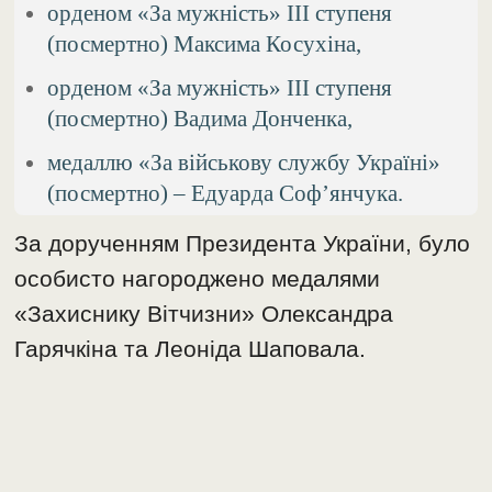
орденом «За мужність» ІІІ ступеня
(посмертно) Максима Косухіна,
орденом «За мужність» ІІІ ступеня
(посмертно) Вадима Донченка,
медаллю «За військову службу Україні»
(посмертно) – Едуарда Софʼянчука.
За дорученням Президента України, було
особисто нагороджено медалями
«Захиснику Вітчизни» Олександра
Гарячкіна та Леоніда Шаповала.