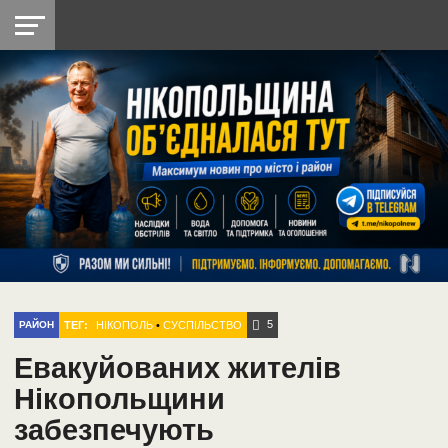
НІКОПОЛЬ
РАДІО
РАЙОН
СІЧЕСЛАВСЬКА
УКРАЇНА
РЕТРО
ЛАЙТ
УКРАЇНА
ДОПОМОГА
НІКОПОЛЬ
5
ТЕГ:
НІКОПОЛЬ
•
СУСПІЛЬСТВО
РАЙОН
Евакуйованих жителів
Нікопольщини
забезпечують