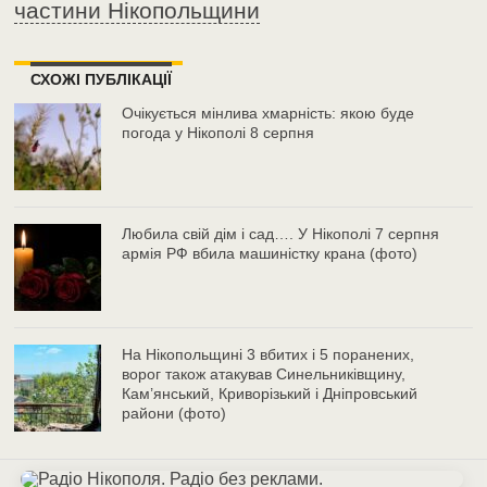
частини Нікопольщини
СХОЖІ ПУБЛІКАЦІЇ
Очікується мінлива хмарність: якою буде
погода у Нікополі 8 серпня
Любила свій дім і сад…. У Нікополі 7 серпня
армія РФ вбила машиністку крана (фото)
На Нікопольщині 3 вбитих і 5 поранених,
ворог також атакував Синельниківщину,
Кам’янський, Криворізький і Дніпровський
райони (фото)