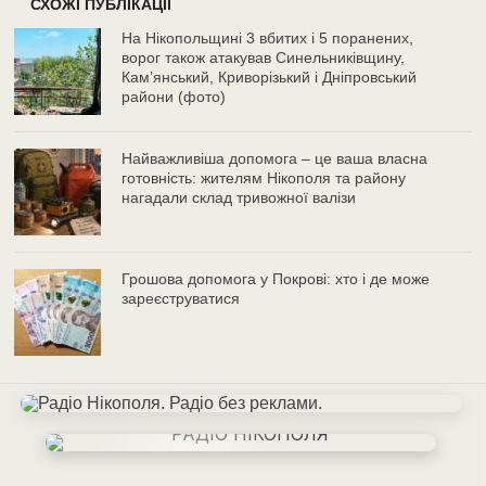
СХОЖІ ПУБЛІКАЦІЇ
На Нікопольщині 3 вбитих і 5 поранених,
ворог також атакував Синельниківщину,
Кам’янський, Криворізький і Дніпровський
райони (фото)
Найважливіша допомога – це ваша власна
готовність: жителям Нікополя та району
нагадали склад тривожної валізи
Грошова допомога у Покрові: хто і де може
зареєструватися