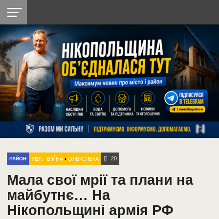
НІКОПОЛЬ
РАДІО
РАЙОН
СІЧЕСЛАВСЬКА
УКРАЇНА
РЕТРО
ЛАЙТ
УКРАЇНА
ДОПОМОГА
НІКОПОЛЬ
20
ТЕГ:
ВІЙНА
•
ОЛЕКСІЇВКА
РАЙОН
Мала свої мрії та плани на
майбутнє… На
Нікопольщині армія РФ