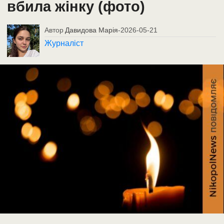
вбила жінку (фото)
Автор
Давидова Марія
-
2026-05-21
Журналіст