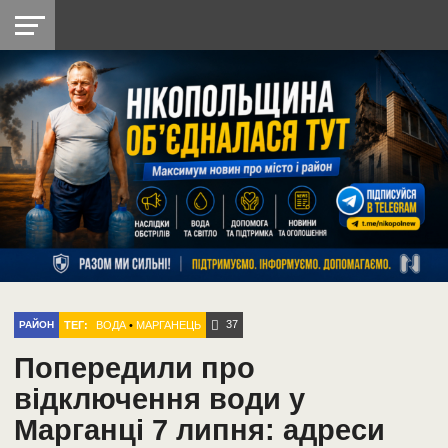
НІКОПОЛЬ
РАДІО
РАЙОН
СІЧЕСЛАВСЬКА
УКРАЇНА
РЕТРО
ЛАЙТ
УКРАЇНА
ДОПОМОГА
НІКОПОЛЬ
37
ТЕГ:
ВОДА
•
МАРГАНЕЦЬ
РАЙОН
Попередили про
відключення води у
Марганці 7 липня: адреси