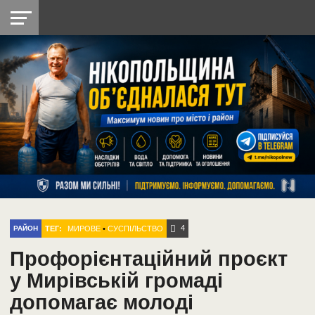
НІКОПОЛЬ
РАДІО
РАЙОН
СІЧЕСЛАВСЬКА
УКРАЇНА
РЕТРО
ЛАЙТ
УКРАЇНА
ДОПОМОГА
НІКОПОЛЬ
4
ТЕГ:
МИРОВЕ
•
СУСПІЛЬСТВО
РАЙОН
Профорієнтаційний проєкт
у Мирівській громаді
допомагає молоді