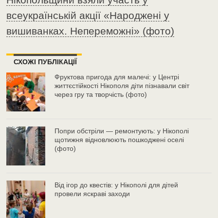
всеукраїнській акції «Народжені у
вишиванках. Непереможні» (фото)
СХОЖІ ПУБЛІКАЦІЇ
Фруктова пригода для малечі: у Центрі
життєстійкості Нікополя діти пізнавали світ
через гру та творчість (фото)
Попри обстріли — ремонтують: у Нікополі
щотижня відновлюють пошкоджені оселі
(фото)
Від ігор до квестів: у Нікополі для дітей
провели яскраві заходи