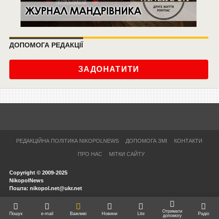
ДОПОМОГА РЕДАКЦІЇ
ЗАДОНАТИТИ
РЕДАКЦІЙНА ПОЛІТИКА NIKOPOLNEWS
ДОПОМОГА ЗМІ
КОНТАКТИ
ПРО НАС
МІТКИ САЙТУ
Copyright © 2009-2025
NikopolNews
Пошта: nikopol.net@ukr.net
Отримати
Пошук
e-mail
Важливі
Новини
Lite
Радіо
допомогу