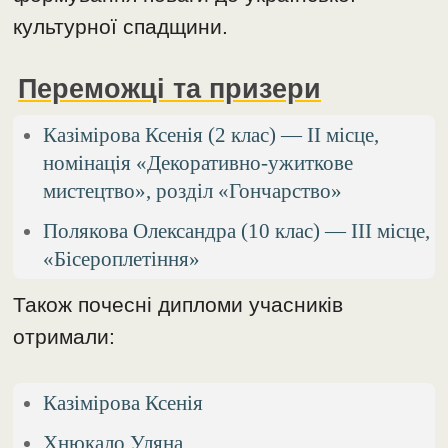
культурної спадщини.
Переможці та призери
Казімірова Ксенія (2 клас) — ІІ місце,
номінація «Декоративно-ужиткове
мистецтво», розділ «Гончарство»
Полякова Олександра (10 клас) — ІІІ місце,
«Бісероплетіння»
Також почесні дипломи учасників
отримали:
Казімірова Ксенія
Хнюкало Уляна