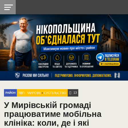
НІКОПОЛЬ
РАДІО
РАЙОН
СІЧЕСЛАВСЬКА
УКРАЇНА
РЕТРО
ЛАЙТ
УКРАЇНА
ДОПОМОГА
НІКОПОЛЬ
13
ТЕГ:
МИРОВЕ
•
СУСПІЛЬСТВО
РАЙОН
У Мирівській громаді
працюватиме мобільна
клініка: коли, де і які