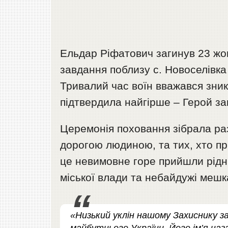
Ельдар Ріфатович загинув 23 жов
завдання поблизу с. Новоселівка
Тривалий час воїн вважався зник
підтвердила найгірше – Герой за
Церемонія поховання зібрала раз
дорогою людиною, та тих, хто пр
це невимовне горе прийшли рідні
міської влади та небайдужі мешк
«Низький уклін нашому Захиснику з