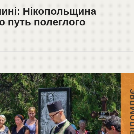
чині: Нікопольщина
ю путь полеглого