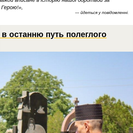
авжди вписане в історію нашої боротьби за
 Герою!»,
— йдеться у повідомленні.
в останню путь полеглого