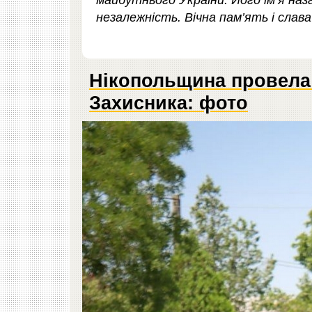
майбутнього України. Його ім’я наз
незалежність. Вічна пам’ять і слава
Нікопольщина провела 
Захисника: фото