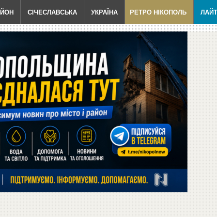
АЙОН
СІЧЕСЛАВСЬКА
УКРАЇНА
РЕТРО НІКОПОЛЬ
ЛАЙ