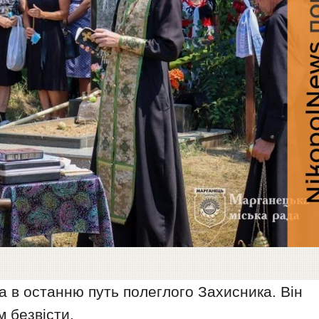
 в останню путь полеглого Захисника. Він
 безвісти.