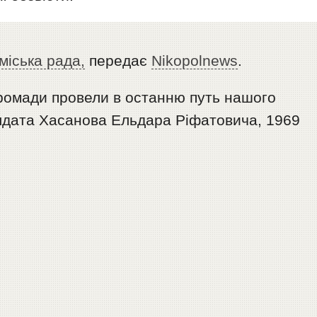
міська рада,
передає
Nikopolnews
.
громади провели в останню путь нашого
олдата Хасанова Ельдара Ріфатовича, 1969