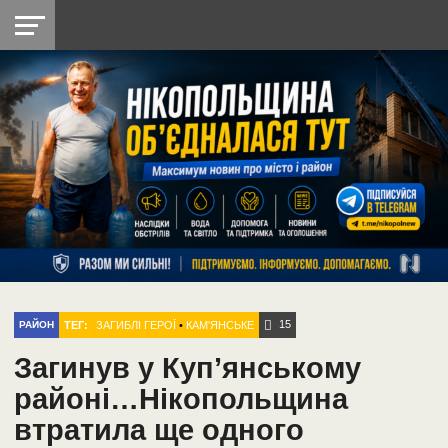
НІКОПОЛЬ
РАДІО
РАЙОН
СІЧЕСЛАВСЬКА
УКРАЇНА
РЕТРО
ЛАЙТ
УКРАЇНА
ДОПОМОГА
НІКОПОЛЬ
15
ТЕГ:
ЗАГИБЛІ ГЕРОЇ
•
КАМ'ЯНСЬКЕ
РАЙОН
Загинув у Купʼянському
районі…Нікопольщина
втратила ще одного