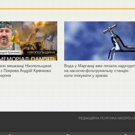
сією мешканці Нікопольщини:
Вода у Марганці вже почала надходи
 з Покрова Андрій Крівченко
на насосно-фільтрувальну станцію:
серпня
коли очікувати у кранах
РЕДАКЦІЙНА ПОЛІТИКА NIKOPOL