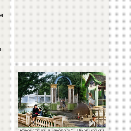
м
м
"Реконструкція Нікополь" - Цікаві факти