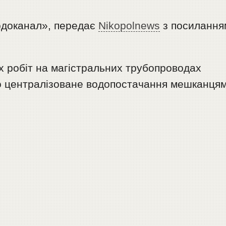
одоканал», передає
Nikopolnews
з посилання
х робіт на магістральних трубопроводах
но централізоване водопостачання мешканця