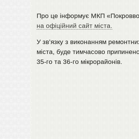
Про це інформує МКП «Покровв
на офіційний сайт міста.
У зв’язку з виконанням ремонтни
міста, буде тимчасово припине
35-го та 36-го мікрорайонів.