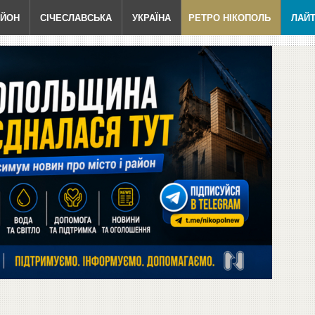
АЙОН
СІЧЕСЛАВСЬКА
УКРАЇНА
РЕТРО НІКОПОЛЬ
ЛАЙ