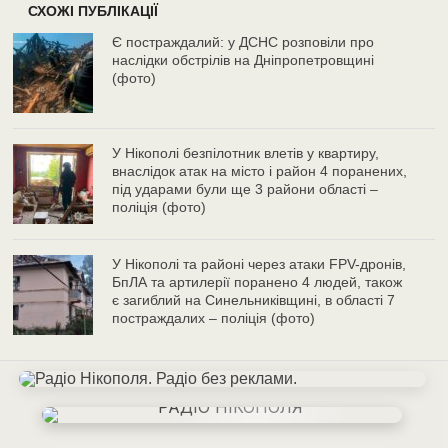
СХОЖІ ПУБЛІКАЦІЇ
Є постраждалий: у ДСНС розповіли про
наслідки обстрілів на Дніпропетровщині
(фото)
У Нікополі безпілотник влетів у квартиру,
внаслідок атак на місто і район 4 поранених,
під ударами були ще 3 райони області –
поліція (фото)
У Нікополі та районі через атаки FPV-дронів,
БпЛА та артилерії поранено 4 людей, також
є загиблий на Синельниківщині, в області 7
постраждалих – поліція (фото)