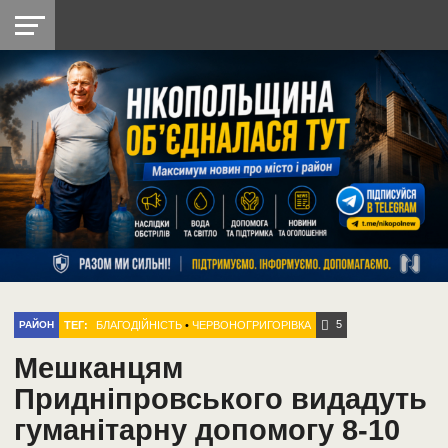
НІКОПОЛЬ
РАДІО
РАЙОН
СІЧЕСЛАВСЬКА
УКРАЇНА
РЕТРО
ЛАЙТ
УКРАЇНА
ДОПОМОГА
НІКОПОЛЬ
5
ТЕГ:
БЛАГОДІЙНІСТЬ
•
ЧЕРВОНОГРИГОРІВКА
РАЙОН
Мешканцям
Придніпровського видадуть
гуманітарну допомогу 8-10