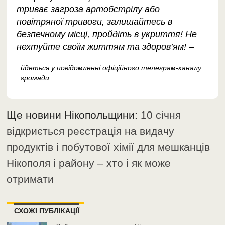
триває загроза артобстрілу або
повітряної тривоги, залишайтесь в
безпечному місці, пройдіть в укриття! Не
нехтуйте своїм життям та здоров’ям! –
йдеться у повідомленні офіційного телеграм-каналу
громади
Ще новини Нікопольщини:
10 січня
відкриється реєстрація на видачу
продуктів і побутової хімії для мешканців
Нікополя і району – хто і як може
отримати
СХОЖІ ПУБЛІКАЦІЇ