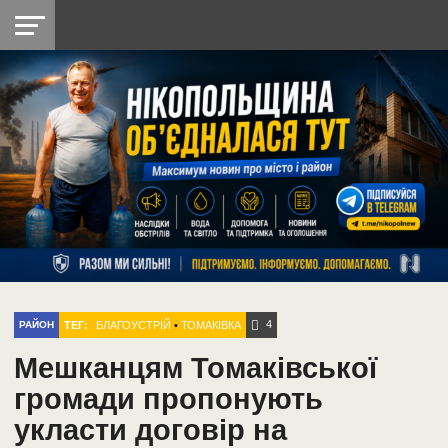
НІКОПОЛЬ
РАДІО
РАЙОН
СІЧЕСЛАВСЬКА
УКРАЇНА
РЕТРО
ЛАЙТ
УКРАЇНА
ДОПОМОГА
НІКОПОЛЬ
4
ТЕГ:
БЛАГОУСТРІЙ
•
ТОМАКІВКА
РАЙОН
Мешканцям Томаківської
громади пропонують
укласти договір на