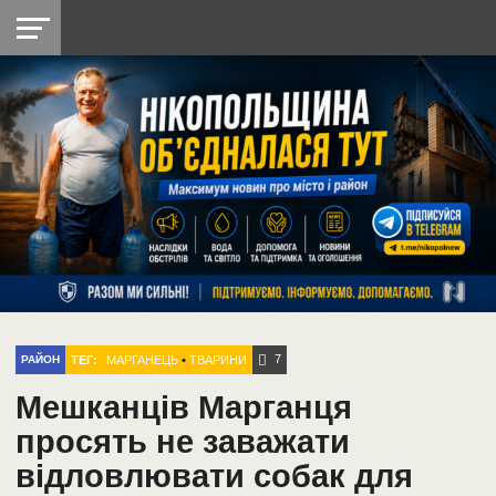
НІКОПОЛЬ
РАДІО
РАЙОН
СІЧЕСЛАВСЬКА
УКРАЇНА
РЕТРО
ЛАЙТ
УКРАЇНА
ДОПОМОГА
НІКОПОЛЬ
7
ТЕГ:
МАРГАНЕЦЬ
•
ТВАРИНИ
РАЙОН
Мешканців Марганця
просять не заважати
відловлювати собак для