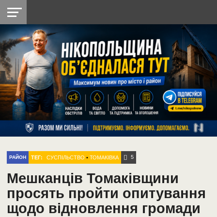
НІКОПОЛЬ
РАДІО
РАЙОН
СІЧЕСЛАВСЬКА
УКРАЇНА
РЕТРО
ЛАЙТ
УКРАЇНА
ДОПОМОГА
НІКОПОЛЬ
5
ТЕГ:
СУСПІЛЬСТВО
•
ТОМАКІВКА
РАЙОН
Мешканців Томаківщини
просять пройти опитування
щодо відновлення громади