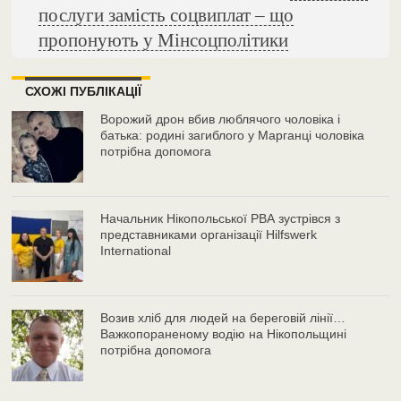
послуги замість соцвиплат – що
пропонують у Мінсоцполітики
СХОЖІ ПУБЛІКАЦІЇ
Ворожий дрон вбив люблячого чоловіка і
батька: родині загиблого у Марганці чоловіка
потрібна допомога
Начальник Нікопольської РВА зустрівся з
представниками організації Hilfswerk
International
Возив хліб для людей на береговій лінії…
Важкопораненому водію на Нікопольщині
потрібна допомога