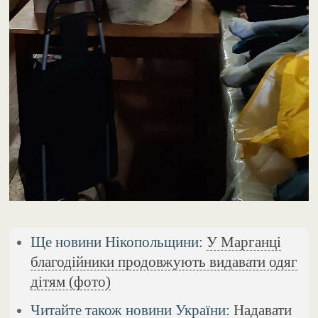
Ще новини Нікопольщини:
У Марганці
благодійники продовжують видавати одяг
дітям (фото)
Читайте також новини України:
Надавати