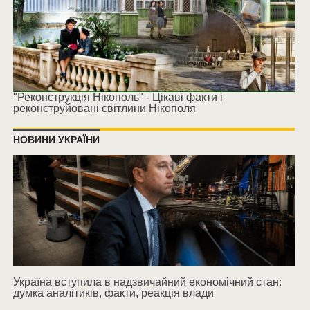
"Реконструкція Нікополь" - Цікаві факти і
реконструйовані світлини Нікополя
НОВИНИ УКРАЇНИ
Україна вступила в надзвичайний економічний стан:
думка аналітиків, факти, реакція влади