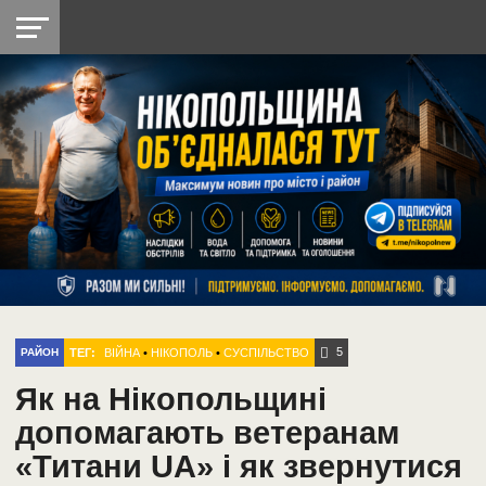
НІКОПОЛЬ
РАДІО
РАЙОН
СІЧЕСЛАВСЬКА
УКРАЇНА
РЕТРО
ЛАЙТ
УКРАЇНА
ДОПОМОГА
НІКОПОЛЬ
5
ТЕГ:
ВІЙНА
•
НІКОПОЛЬ
•
СУСПІЛЬСТВО
РАЙОН
Як на Нікопольщині
допомагають ветеранам
«Титани UA» і як звернутися