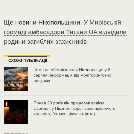
Ще новини Нікопольщини:
У Мирівській
громаді амбасадори Титани UA відвідали
родини загиблих захисників
СХОЖІ ПУБЛІКАЦІЇ
Чим і де обстрілювали Нікопольщину 8
серпня: інформація від моніторингових
ресурсів
Понад 20 років він працював водієм…
Сьогодні у Нікополі ворог вбив люблячого
чоловіка, батька і дідуся (фото)