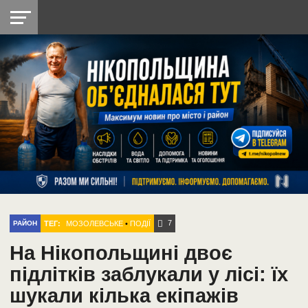
НІКОПОЛЬ
РАДІО
РАЙОН
СІЧЕСЛАВСЬКА
УКРАЇНА
РЕТРО
ЛАЙТ
УКРАЇНА
ДОПОМОГА
НІКОПОЛЬ
7
ТЕГ:
МОЗОЛЕВСЬКЕ
•
ПОДІЇ
РАЙОН
На Нікопольщині двоє
підлітків заблукали у лісі: їх
шукали кілька екіпажів