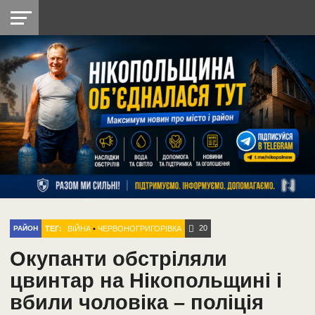
НІКОПОЛЬ
РАДІО
РАЙОН
СІЧЕСЛАВСЬКА
УКРАЇНА
РЕТРО
ЛАЙТ
УКРАЇНА
ДОПОМОГА
НІКОПОЛЬ
20
ТЕГ:
ВІЙНА
•
ЧЕРВОНОГРИГОРІВКА
РАЙОН
Окупанти обстріляли
цвинтар на Нікопольщині і
вбили чоловіка – поліція