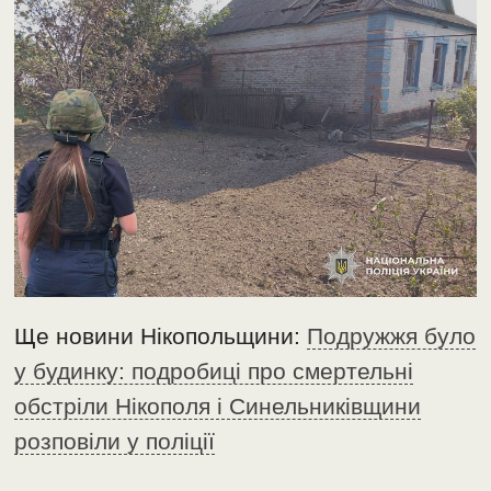
Ще новини Нікопольщини:
Подружжя було
у будинку: подробиці про смертельні
обстріли Нікополя і Синельниківщини
розповіли у поліції