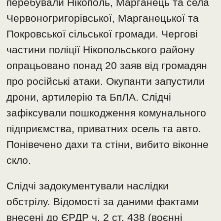
перебували Нікополь, Марганець та села
Червоногригорівської, Марганецької та
Покровської сільської громади. Чергові
частини поліції Нікопольського району
опрацьовано понад 20 заяв від громадян
про російські атаки. Окупанти запустили
дрони, артилерію та БпЛА. Слідчі
зафіксували пошкодження комунального
підприємства, приватних осель та авто.
Понівечено дахи та стіни, вибито віконне
скло.
Слідчі задокументували наслідки
обстрілу. Відомості за даними фактами
внесені до ЄРДР ч. 2 ст. 438 (воєнні