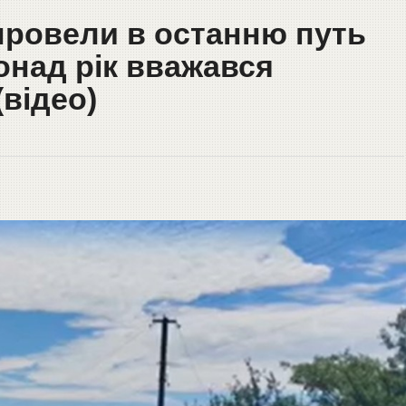
провели в останню путь
онад рік вважався
(відео)