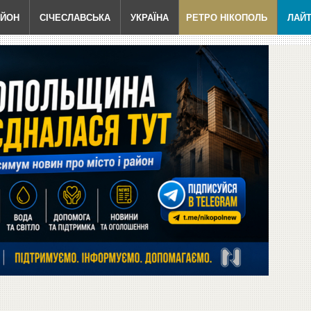
АЙОН
СІЧЕСЛАВСЬКА
УКРАЇНА
РЕТРО НІКОПОЛЬ
ЛАЙ