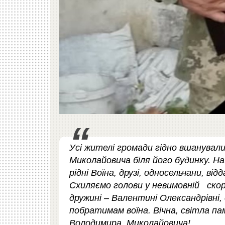
Усі жителі громади гідно вшанува
Миколайовича біля його будинку. На
рідні Воїна, друзі, односельчани, в
Схиляємо голови у невимовній скор
дружині – Валентині Олександрівні,
побратимам воїна. Вічна, світла 
Володимира Миколайовича!