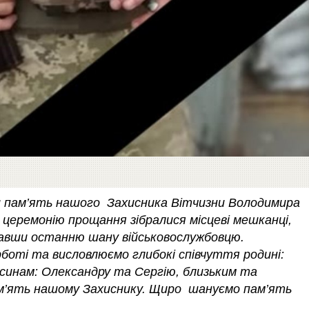
ли пам’ять нашого Захисника Вітчизни Володимира
 церемонію прощання зібралися місцеві мешканці,
іддавши останню шану військовослужбовцю.
боті та висловлюємо глибокі співчуття родині:
 синам: Олександру та Сергію, близьким та
пам’ять нашому Захиснику. Щиро шануємо пам’ять