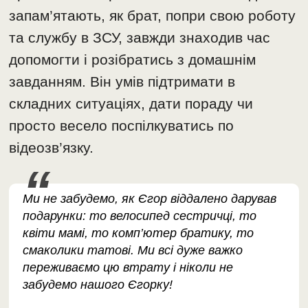
запам’ятають, як брат, попри свою роботу
та службу в ЗСУ, завжди знаходив час
допомогти і розібратись з домашнім
завданням. Він умів підтримати в
складних ситуаціях, дати пораду чи
просто весело поспілкуватись по
відеозв’язку.
Ми не забудемо, як Єгор віддалено дарував
подарунки: то велосипед сестричці, то
квіти мамі, то комп’ютер братику, то
смаколики татові. Ми всі дуже важко
переживаємо цю втрату і ніколи не
забудемо нашого Єгорку!