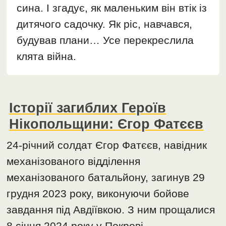
сина. І згадує, як маленьким він втік із
дитячого садочку. Як ріс, навчався,
будував плани… Усе перекреслила
клята війна.
Історії загиблих Героїв
Нікопольщини: Єгор Фатєєв
24-річний солдат Єгор Фатєєв, навідник
механізованого відділення
механізованого батальйону, загинув 29
грудня 2023 року, виконуючи бойове
завдання під Авдіївкою. З ним прощалися
8 січня 2024 року у Покрові.