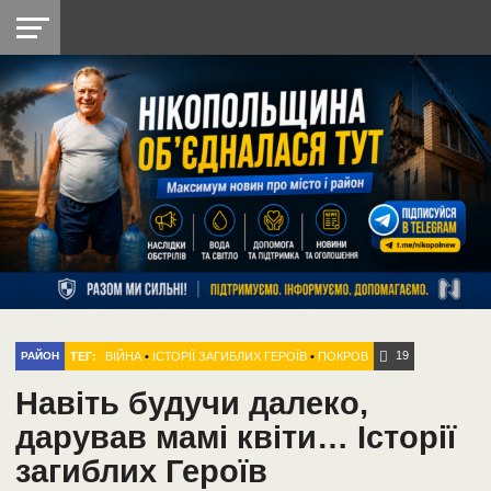
НІКОПОЛЬ
РАДІО
РАЙОН
СІЧЕСЛАВСЬКА
УКРАЇНА
РЕТРО
ЛАЙТ
УКРАЇНА
ДОПОМОГА
НІКОПОЛЬ
19
ТЕГ:
ВІЙНА
•
ІСТОРІЇ ЗАГИБЛИХ ГЕРОЇВ
•
ПОКРОВ
РАЙОН
Навіть будучи далеко,
дарував мамі квіти… Історії
загиблих Героїв