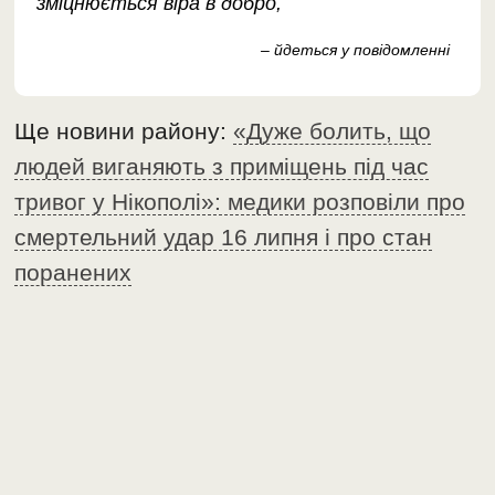
зміцнюється віра в добро,
– йдеться у повідомленні
Ще новини району:
«Дуже болить, що
людей виганяють з приміщень під час
тривог у Нікополі»: медики розповіли про
смертельний удар 16 липня і про стан
поранених