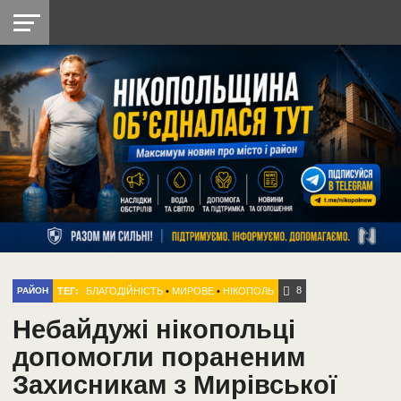
НІКОПОЛЬ
РАДІО
РАЙОН
СІЧЕСЛАВСЬКА
УКРАЇНА
РЕТРО
ЛАЙТ
УКРАЇНА
ДОПОМОГА
НІКОПОЛЬ
8
ТЕГ:
БЛАГОДІЙНІСТЬ
•
МИРОВЕ
•
НІКОПОЛЬ
РАЙОН
Небайдужі нікопольці
допомогли пораненим
Захисникам з Мирівської