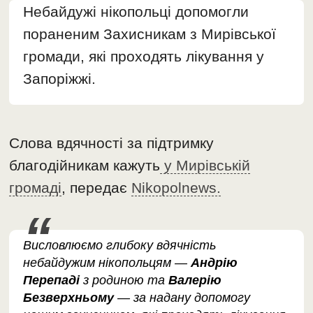
Небайдужі нікопольці допомогли
пораненим Захисникам з Мирівської
громади, які проходять лікування у
Запоріжжі.
Слова вдячності за підтримку
благодійникам кажуть
у Мирівській
громаді
, передає
Nikopolnews.
Висловлюємо глибоку вдячність
небайдужим нікопольцям —
Андрію
Перепаді
з родиною та
Валерію
Безверхньому
— за надану допомогу