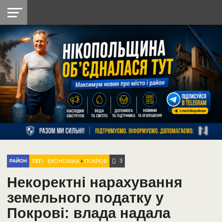
НІКОПОЛЬ
РАДІО
РАЙОН
СІЧЕСЛАВСЬКА
УКРАЇНА
РЕТРО
ЛАЙТ
УКРАЇНА
ДОПОМОГА
НІКОПОЛЬ
3
ТЕГ:
ЕКОНОМІКА
•
ПОКРОВ
РАЙОН
Некоректні нарахування
земельного податку у
Покрові: влада надала