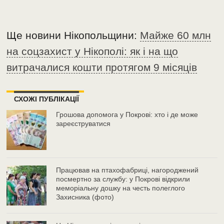
Ще новини Нікопольщини:
Майже 60 млн
на соцзахист у Нікополі: як і на що
витрачалися кошти протягом 9 місяців
СХОЖІ ПУБЛІКАЦІЇ
Грошова допомога у Покрові: хто і де може
зареєструватися
Працював на птахофабриці, нагороджений
посмертно за службу: у Покрові відкрили
меморіальну дошку на честь полеглого
Захисника (фото)