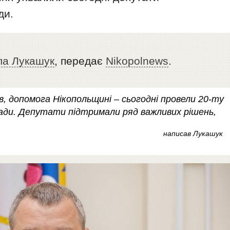
ди.
ла Лукашук
, передає
Nikopolnews
.
, допомога Нікопольщині – сьогодні провели 20-ту
ради. Депутати підтримали ряд важливих рішень,
написав Лукашук