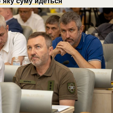
 яку суму йдеться