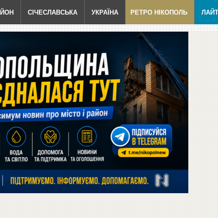
АЙОН
СІЧЕСЛАВСЬКА
УКРАЇНА
РЕТРО НІКОПОЛЬ
ЛАЙ