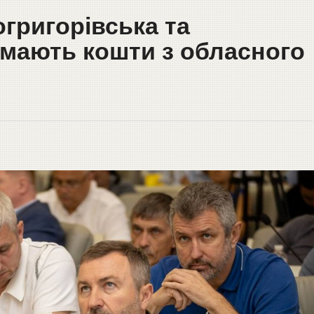
григорівська та
имають кошти з обласного