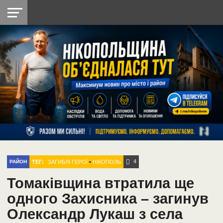
НІКОПОЛЬ
РАДІО
РАЙОН
СІЧЕСЛАВСЬКА
УКРАЇНА
РЕТРО
ЛАЙТ
УКРАЇНА
ДОПОМОГА
НІКОПОЛЬ
4
ТЕГ:
ЗАГИБЛІ ГЕРОЇ
•
НІКОПОЛЬ
РАЙОН
Томаківщина втратила ще
одного Захисника – загинув
Олександр Лукаш з села