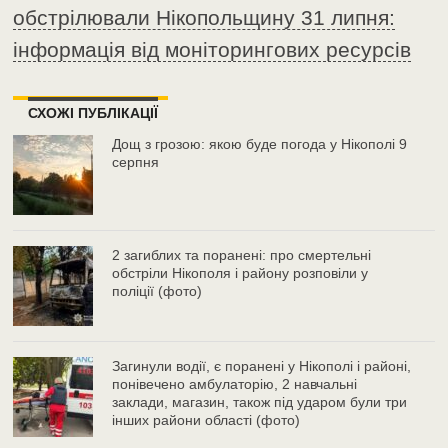
обстрілювали Нікопольщину 31 липня:
інформація від моніторингових ресурсів
СХОЖІ ПУБЛІКАЦІЇ
Дощ з грозою: якою буде погода у Нікополі 9
серпня
2 загиблих та поранені: про смертельні
обстріли Нікополя і району розповіли у
поліції (фото)
Загинули водії, є поранені у Нікополі і районі,
понівечено амбулаторію, 2 навчальні
заклади, магазин, також під ударом були три
інших райони області (фото)