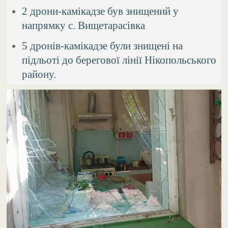
2 дрони-камікадзе був знищений у
напрямку с. Вищетарасівка
5 дронів-камікадзе були знищені на
підльоті до берегової лінії Нікопольського
району.