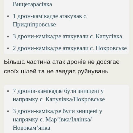
Вищетарасівка
1 дрон-камікадзе атакував с.
Придніпровське
3 дрони-камікадзе атакували с. Капулівка
2 дрони-камікадзе атакували с. Покровське
Більша частина атак дронів не досягає
своїх цілей та не завдає руйнувань
7 дронів-камікадзе були знищені у
напрямку с. Капулівка/Покровське
3 дрони-камікадзе були знищені у
напрямку с. Мар’ївка/Іллінка/
Новокам’янка