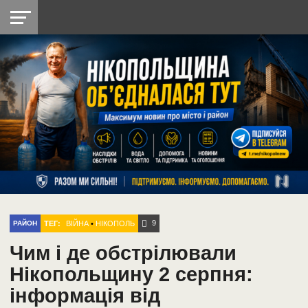
НІКОПОЛЬ
РАДІО
РАЙОН
СІЧЕСЛАВСЬКА
УКРАЇНА
РЕТРО
ЛАЙТ
УКРАЇНА
ДОПОМОГА
НІКОПОЛЬ
9
ТЕГ:
ВІЙНА
•
НІКОПОЛЬ
РАЙОН
Чим і де обстрілювали
Нікопольщину 2 серпня:
інформація від