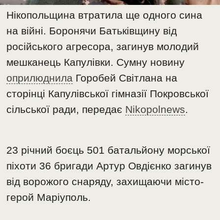
Нікопольщина втратила ще одного сина
на війні. Боронячи Батьківщину від
російського агресора, загинув молодий
мешканець Капулівки. Сумну новину
оприлюднила
Горобей Світлана на
сторінці Капулівської гімназії Покровської
сільської ради, передає
Nikopolnews
.
23 річний боєць 501 батальйону морської
піхоти 36 бригади Артур Овдієнко загинув
від ворожого снаряду, захищаючи місто-
герой Маріуполь.