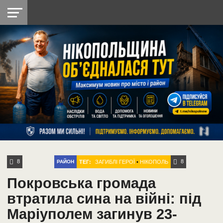
НІКОПОЛЬ
РАДІО
РАЙОН
СІЧЕСЛАВСЬКА
УКРАЇНА
РЕТРО
ЛАЙТ
УКРАЇНА
ДОПОМОГА
НІКОПОЛЬ
8
8
ТЕГ:
ЗАГИБЛІ ГЕРОЇ
•
НІКОПОЛЬ
РАЙОН
Покровська громада
втратила сина на війні: під
Маріуполем загинув 23-