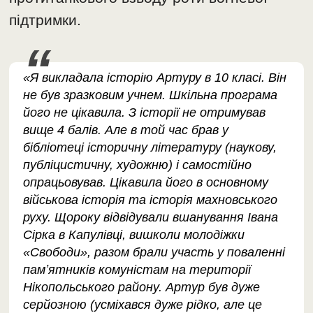
підтримки.
«Я викладала історію Артуру в 10 класі. Він
не був зразковим учнем. Шкільна програма
його не цікавила. З історії не отримував
вище 4 балів. Але в той час брав у
бібліотеці історичну літературу (наукову,
публіцистичну, художню) і самостійно
опрацьовував. Цікавила його в основному
військова історія та історія махновського
руху. Щороку відвідували вшанування Івана
Сірка в Капулівці, вишколи молодіжки
«Свободи», разом брали участь у поваленні
памʼятників комуністам на території
Нікопольського району. Артур був дуже
серйозною (усміхався дуже рідко, але це