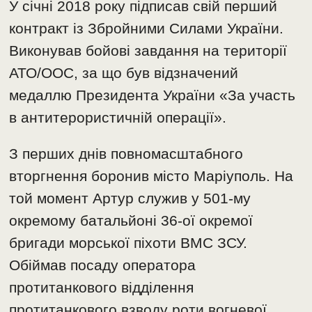
У січні 2018 року підписав свій перший
контракт із Збройними Силами України.
Виконував бойові завдання на території
АТО/ООС, за що був відзначений
медаллю Президента України «За участь
в антитерористичній операції».
З перших днів повномасштабного
вторгнення боронив місто Маріуполь. На
той момент Артур служив у 501-му
окремому батальйоні 36-ої окремої
бригади морської піхоти ВМС ЗСУ.
Обіймав посаду оператора
протитанкового відділення
протитанкового взводу роти вогневої