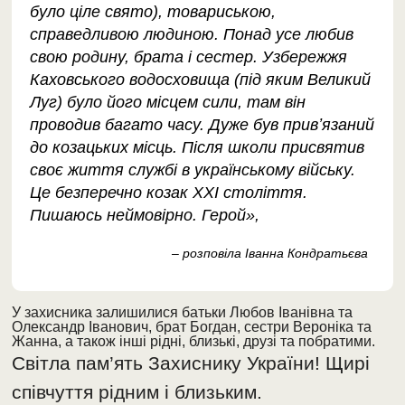
було ціле свято), товариською,
справедливою людиною. Понад усе любив
свою родину, брата і сестер. Узбережжя
Каховського водосховища (під яким Великий
Луг) було його місцем сили, там він
проводив багато часу. Дуже був привʼязаний
до козацьких місць. Після школи присвятив
своє життя службі в українському війську.
Це безперечно козак XXI століття.
Пишаюсь неймовірно. Герой»,
– розповіла Іванна Кондратьєва
У захисника залишилися батьки Любов Іванівна та
Олександр Іванович, брат Богдан, сестри Вероніка та
Жанна, а також інші рідні, близькі, друзі та побратими.
Світла пам’ять Захиснику України! Щирі
співчуття рідним і близьким.