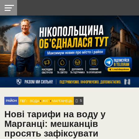
НІКОПОЛЬ
РАДІО
РАЙОН
СІЧЕСЛАВСЬКА
УКРАЇНА
РЕТРО
ЛАЙТ
УКРАЇНА
ДОПОМОГА
НІКОПОЛЬ
5
ТЕГ:
ВОДА
•
ЖКГ
•
МАРГАНЕЦЬ
РАЙОН
Нові тарифи на воду у
Марганці: мешканців
просять зафіксувати