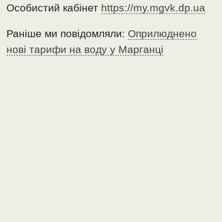
Особистий кабінет
https://my.mgvk.dp.ua
Раніше ми повідомляли:
Оприлюднено
нові тарифи на воду у Марганці