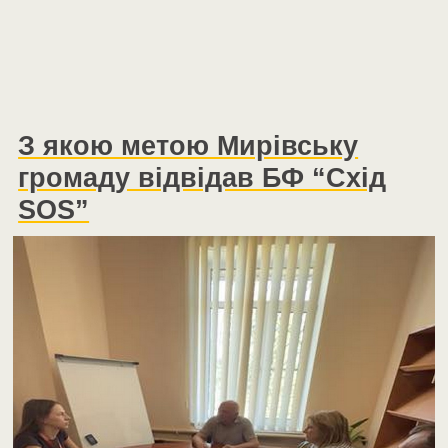
З якою метою Мирівську
громаду відвідав БФ “Схід
SOS”