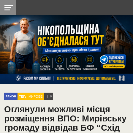
НІКОПОЛЬ
РАДІО
РАЙОН
СІЧЕСЛАВСЬКА
УКРАЇНА
РЕТРО
ЛАЙТ
УКРАЇНА
ДОПОМОГА
НІКОПОЛЬ
9
ТЕГ:
МИРОВЕ
РАЙОН
Оглянули можливі місця
розміщення ВПО: Мирівську
громаду відвідав БФ “Схід