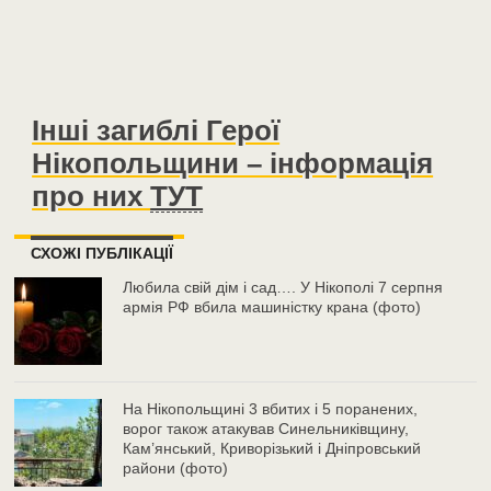
Інші загиблі Герої
Нікопольщини – інформація
про них
ТУТ
СХОЖІ ПУБЛІКАЦІЇ
Любила свій дім і сад…. У Нікополі 7 серпня
армія РФ вбила машиністку крана (фото)
На Нікопольщині 3 вбитих і 5 поранених,
ворог також атакував Синельниківщину,
Кам’янський, Криворізький і Дніпровський
райони (фото)