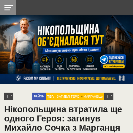
НІКОПОЛЬ
РАДІО
РАЙОН
СІЧЕСЛАВСЬКА
УКРАЇНА
РЕТРО
ЛАЙТ
УКРАЇНА
ДОПОМОГА
НІКОПОЛЬ
7
7
ТЕГ:
ЗАГИБЛІ ГЕРОЇ
•
МАРГАНЕЦЬ
РАЙОН
Нікопольщина втратила ще
одного Героя: загинув
Михайло Сочка з Марганця