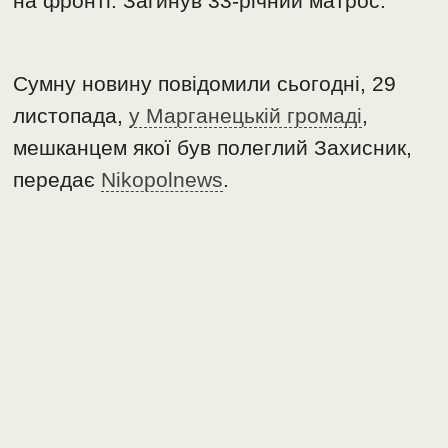
на фронті. Загинув 33-річний матрос.
Сумну новину повідомили сьогодні, 29
листопада,
у Марганецькій громаді
,
мешканцем якої був полеглий Захисник,
передає
Nikopolnews
.