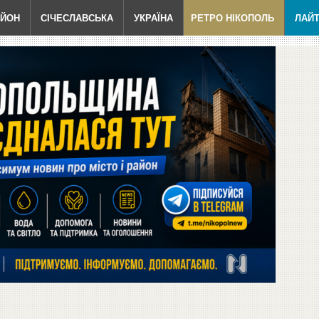
АЙОН
СІЧЕСЛАВСЬКА
УКРАЇНА
РЕТРО НІКОПОЛЬ
ЛАЙ