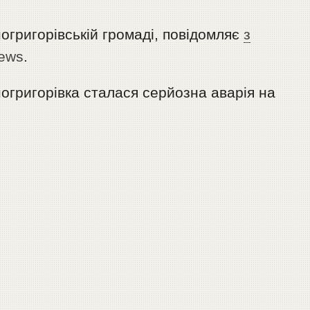
огригорівській громаді, повідомляє
з
news
.
огригорівка сталася серйозна аварія на