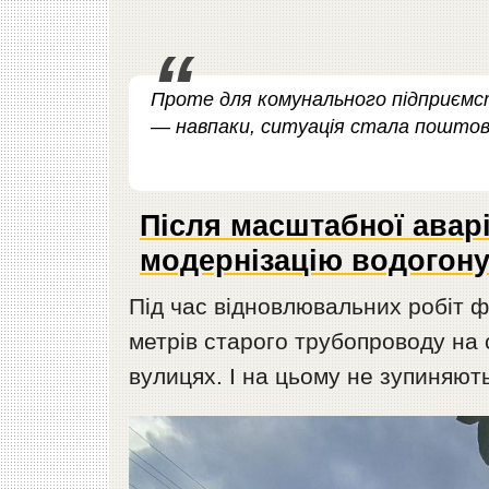
Проте для комунального підприємст
— навпаки, ситуація стала поштовх
Після масштабної авар
модернізацію водогон
Під час відновлювальних робіт ф
метрів старого трубопроводу на с
вулицях. І на цьому не зупиняю