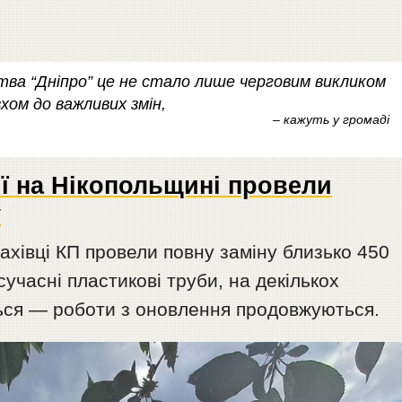
ва “Дніпро” це не стало лише черговим викликом
ом до важливих змін,
– кажуть у громаді
ії на Нікопольщині провели
у
ахівці КП провели повну заміну близько 450
учасні пластикові труби, на декількох
ться — роботи з оновлення продовжуються.