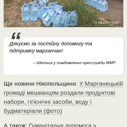
Дякуємо за постійну допомогу та
підтримку марганчан!
– йдеться у повідомленні пресслужби ММР
Ще новини Нікопольщини:
У Марганецькій
громаді мешканцям роздали продуктові
набори, гігієнічні засоби, воду і
будматеріали (фото)
А також:
Гуманітарна допомога у