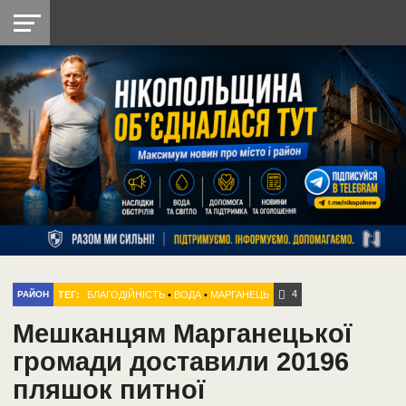
НІКОПОЛЬ
РАДІО
РАЙОН
СІЧЕСЛАВСЬКА
УКРАЇНА
РЕТРО
ЛАЙТ
УКРАЇНА
ДОПОМОГА
НІКОПОЛЬ
4
ТЕГ:
БЛАГОДІЙНІСТЬ
•
ВОДА
•
МАРГАНЕЦЬ
РАЙОН
Мешканцям Марганецької
громади доставили 20196
пляшок питної