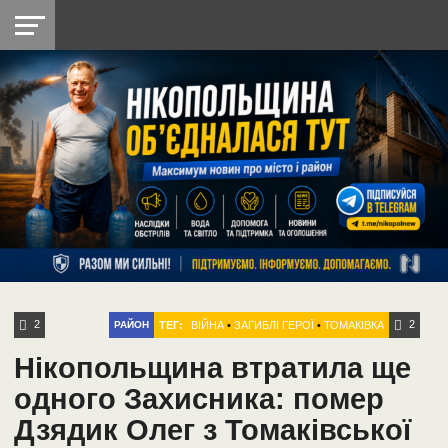
НІКОПОЛЬ
РАДІО
РАЙОН
СІЧЕСЛАВСЬКА
УКРАЇНА
РЕТРО
ЛАЙТ
УКРАЇНА
ДОПОМОГА
НІКОПОЛЬ
2
2
ТЕГ:
ВІЙНА
•
ЗАГИБЛІ ГЕРОЇ
•
ТОМАКІВКА
РАЙОН
Нікопольщина втратила ще
одного Захисника: помер
Дзядик Олег з Томаківської