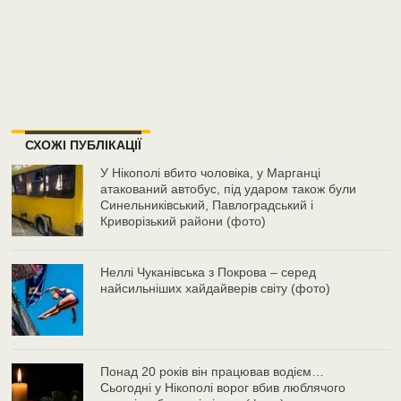
СХОЖІ ПУБЛІКАЦІЇ
У Нікополі вбито чоловіка, у Марганці
атакований автобус, під ударом також були
Синельниківський, Павлоградський і
Криворізький райони (фото)
Неллі Чуканівська з Покрова – серед
найсильніших хайдайверів світу (фото)
Понад 20 років він працював водієм…
Сьогодні у Нікополі ворог вбив люблячого