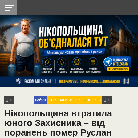
НІКОПОЛЬ
РАДІО
РАЙОН
СІЧЕСЛАВСЬКА
УКРАЇНА
РЕТРО
ЛАЙТ
УКРАЇНА
ДОПОМОГА
НІКОПОЛЬ
9
9
ТЕГ:
ЗАГИБЛІ ГЕРОЇ
•
ПОКРОВ
РАЙОН
Нікопольщина втратила
юного Захисника – від
поранень помер Руслан